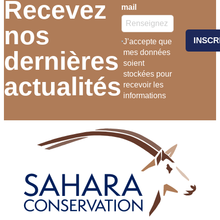
Recevez
mail
nos
INSCR
J’accepte que
dernières
mes données
soient
stockées pour
actualités
recevoir les
informations